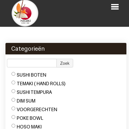
Home
Bestellen
Categorieën
Menu
Zoek
Login
SUSHI BOTEN
Contact
TEMAKI ( HAND ROLLS)
SUSHI TEMPURA
DIM SUM
VOORGERECHTEN
POKE BOWL
HOSO MAKI