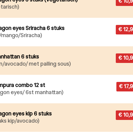
€ 10,
tarisch)
ragon eyes Sriracha 6 stuks
€ 12,
/mango/Sriracha)
anhattan 6 stuks
€ 10,
jn/avocado/ met palling sous)
empura combo 12 st
€ 17,
agon eyes/ 6st manhattan)
ragon eyes kip 6 stuks
€ 10,
tuks kip/avocado)