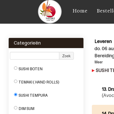
Home
Bestel
Leveren
Categorieën
do. 06 a
Bereiding
Zoek
Meer
SUSHI BOTEN
SUSHI 
TEMAKI ( HAND ROLLS)
13. D
(Avo
SUSHI TEMPURA
DIM SUM
14. D