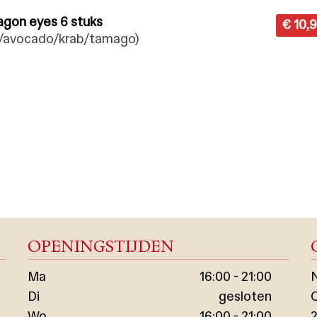
ragon eyes 6 stuks
€ 10,
/avocado/krab/tamago)
OPENINGSTIJDEN
Ma
16:00 - 21:00
N
Di
gesloten
Wo
16:00 - 21:00