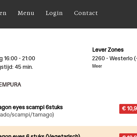
len
Menu
Login
Contact
Lever Zones
ug
16:00 - 21:00
2260 - Westerlo (
stijd: 45 min.
Meer
TEMPURA
ragon eyes scampi 6stuks
€ 10,
cado/scampi/tamago)
ragon eyes 6 stuks (Vegetarisch)