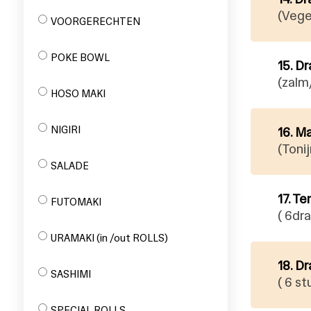
(Vege
VOORGERECHTEN
POKE BOWL
15. D
(zalm
HOSO MAKI
NIGIRI
16. M
(Toni
SALADE
17. T
FUTOMAKI
( 6dr
URAMAKI (in /out ROLLS)
18. D
SASHIMI
( 6 s
SPECIAL ROLLS