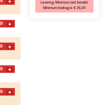
99
Levering:
Minimum niet bereikt
Minimum bedrag is:
€ 25,00
99
99
99
99